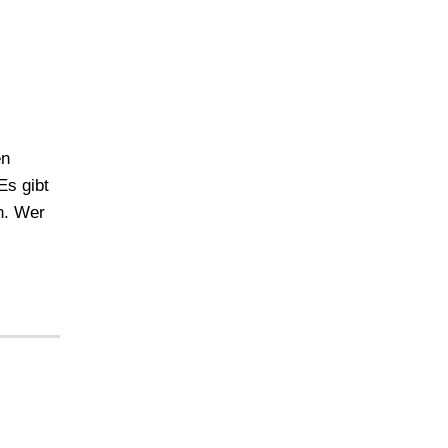
en
Es gibt
n. Wer