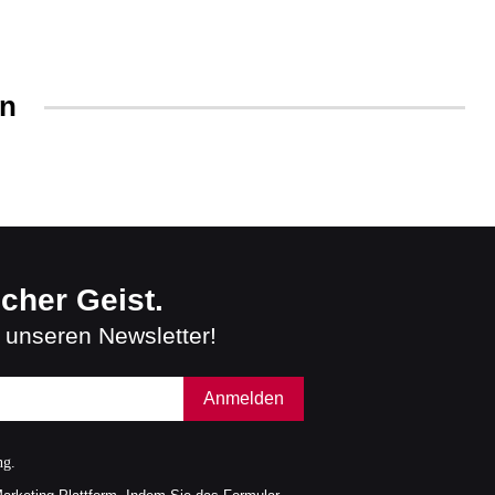
en
scher Geist.
 unseren Newsletter!
Anmelden
ng.