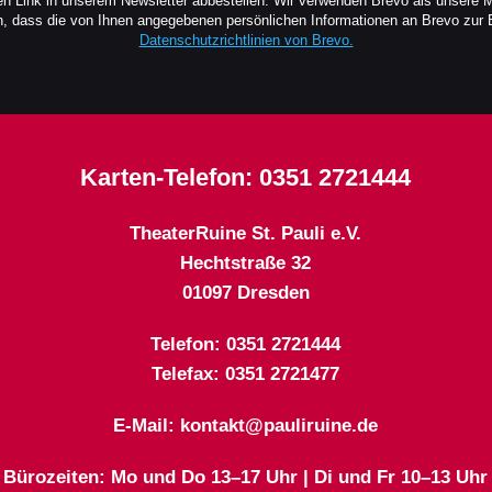
en Link in unserem Newsletter abbestellen. Wir verwenden Brevo als unsere 
en, dass die von Ihnen angegebenen persönlichen Informationen an Brevo zur
Datenschutzrichtlinien von Brevo.
Karten-Telefon:
0351 2721444
TheaterRuine St. Pauli e.V.
Hechtstraße 32
01097 Dresden
Telefon: 0351 2721444
Telefax: 0351 2721477
E-Mail: kontakt@pauliruine.de
Bürozeiten: Mo und Do 13–17 Uhr | Di und Fr 10–13 Uhr