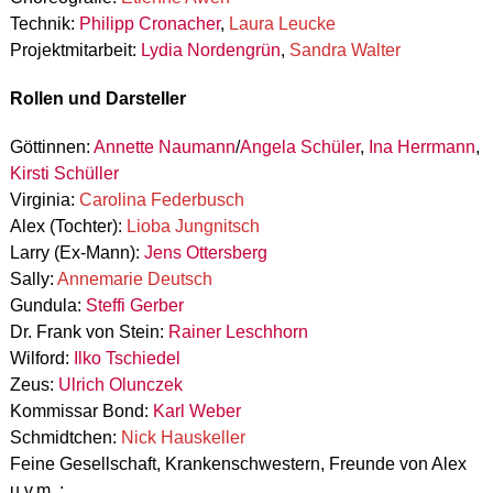
Technik:
Philipp Cronacher
,
Laura Leucke
Projektmitarbeit:
Lydia Nordengrün
,
Sandra Walter
Rollen und Darsteller
Göttinnen:
Annette Naumann
/
Angela Schüler
,
Ina Herrmann
,
Kirsti Schüller
Virginia:
Carolina Federbusch
Alex (Tochter):
Lioba Jungnitsch
Larry (Ex-Mann):
Jens Ottersberg
Sally:
Annemarie Deutsch
Gundula:
Steffi Gerber
Dr. Frank von Stein:
Rainer Leschhorn
Wilford:
Ilko Tschiedel
Zeus:
Ulrich Olunczek
Kommissar Bond:
Karl Weber
Schmidtchen:
Nick Hauskeller
Feine Gesellschaft, Krankenschwestern, Freunde von Alex
u.v.m. :