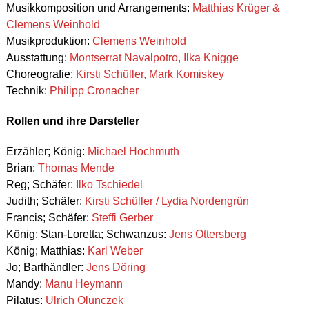
Musikkomposition und Arrangements:
Matthias Krüger &
Clemens Weinhold
Musikproduktion:
Clemens Weinhold
Ausstattung:
Montserrat Navalpotro, Ilka Knigge
Choreografie:
Kirsti Schüller, Mark Komiskey
Technik:
Philipp Cronacher
Rollen und ihre Darsteller
Erzähler; König:
Michael Hochmuth
Brian:
Thomas Mende
Reg; Schäfer:
Ilko Tschiedel
Judith; Schäfer:
Kirsti Schüller / Lydia Nordengrün
Francis; Schäfer:
Steffi Gerber
König; Stan-Loretta; Schwanzus:
Jens Ottersberg
König; Matthias:
Karl Weber
Jo; Barthändler:
Jens Döring
Mandy:
Manu Heymann
Pilatus:
Ulrich Olunczek