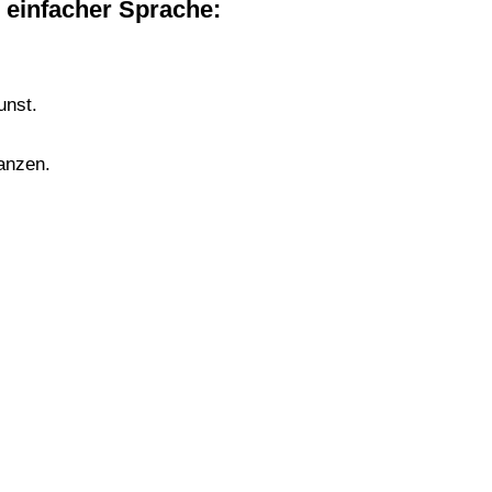
 einfacher Sprache:
unst.
anzen.