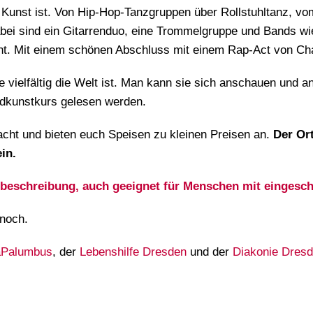
er Kunst ist. Von Hip-Hop-Tanzgruppen über Rollstuhltanz, v
abei sind ein Gitarrenduo, eine Trommelgruppe und Bands wie
nt. Mit einem schönen Abschluss mit einem Rap-Act von Ch
wie vielfältig die Welt ist. Man kann sie sich anschauen un
ndkunstkurs gelesen werden.
cht und bieten euch Speisen zu kleinen Preisen an.
Der Ort
in.
 Wegbeschreibung, auch geeignet für Menschen mit einge
noch.
aPalumbus
, der
Lebenshilfe Dresden
und der
Diakonie Dres