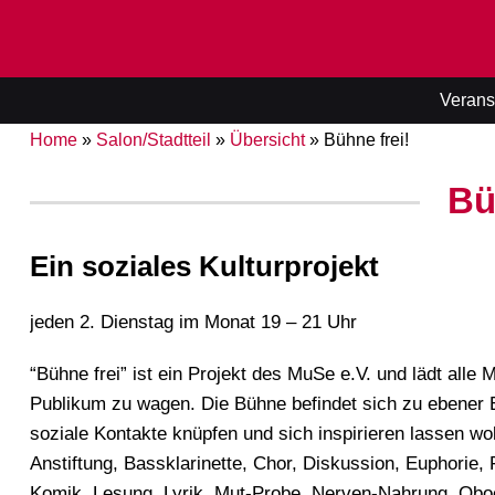
Verans
Home
»
Salon/Stadtteil
»
Übersicht
»
Bühne frei!
Bü
Ein soziales Kulturprojekt
jeden 2. Dienstag im Monat 19 – 21 Uhr
“Bühne frei” ist ein Projekt des MuSe e.V. und lädt all
Publikum zu wagen. Die Bühne befindet sich zu ebener Erd
soziale Kontakte knüpfen und sich inspirieren lassen wol
Anstiftung, Bassklarinette, Chor, Diskussion, Euphorie, 
Komik, Lesung, Lyrik, Mut-Probe, Nerven-Nahrung, Oboe