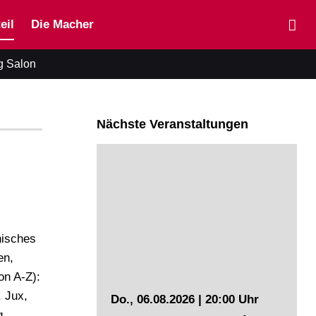
eil
Die Macher
g Salon
Nächste Veranstaltungen
hisches
en,
on A-Z):
, Jux,
Do., 06.08.2026 | 20:00 Uhr
g,