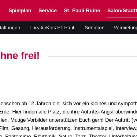
Spielplan
Service
St. Pauli Ruine
Salon/Stadtt
taltungen
TheaterKids St. Pauli
Senioren
Vermietun
hne frei!
e Menschen ab 12 Jahren ein, sich vor ein kleines und sympat
e. Hier finden alle Platz, die ihre Auftritts-Angst überwind
len. Mutige Vorbilder unterstützen Euch gern! Der Auftritt (v
Film, Gesang, Herausforderung, Instrumentalspiel, Interview
, Pantomime, Rhythmik, Satire, Tanz, Theater, Unterhaltun