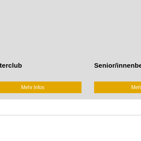
terclub
Senior/innenb
Mehr Infos
Mehr