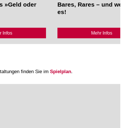
s »Geld oder
Bares, Rares – und weg
es!
 Infos
Mehr Infos
staltungen finden Sie im
Spielplan
.