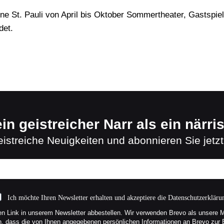
e St. Pauli von April bis Oktober Sommertheater, Gastspiele
det.
in geistreicher Narr als ein närri
istreiche Neuigkeiten und abonnieren Sie jetzt
Ich möchte Ihren Newsletter erhalten und akzeptiere die Datenschutzerkläru
en Link in unserem Newsletter abbestellen. Wir verwenden Brevo als unsere 
en, dass die von Ihnen angegebenen persönlichen Informationen an Brevo zur